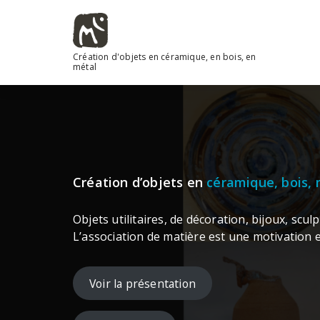
Aller
au
contenu
Création d'objets en céramique, en bois, en
métal
Création d’objets en
céramique, bois, 
Objets utilitaires, de décoration, bijoux, scul
L’association de matière est une motivation e
Voir la présentation